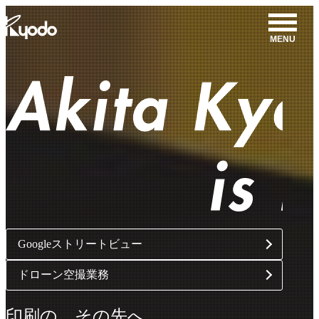
コ
ン
MENU
テ
ン
ツ
を
表
示
Googleストリートビュー
ドローン空撮業務
印刷の、その先へ