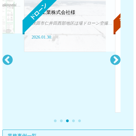
https://www.akita-ebooks.jp/special/akitavision/
伊藤工業株式会社様
秋田市仁井田西部地区ほ場ドローン空撮（2026年1月撮影）
2026.01.30.
ev
Next
秋田県
2026.01.
業務事例一覧