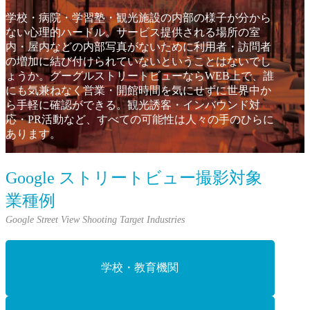
学校・病院・学習塾・観光施設の内部の様子が分から
ない心理的ハードル。
サービス提供される場所の室
内・屋内などの内部写真がないために
利用者・訪問者
の増加に結び付けられていないということはないでし
ょうか。
グーグルストリートビューならWEB上で、誰
にも気兼ねなく営業・開館時間を気にせずに世界中か
ら手軽に確認ができる。
観光誘客・インバウンド対
応・PR活動など、すべての可能性は人々の手のひらに
あります。
Google ストリートビュー撮影対象
業種例
学校・教育機関