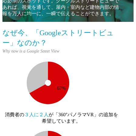
応必須のスポットです。
グーグルストリートビューで
あれば、視覚を通して、
屋内・室内など建物内部の情
報を万人に均一に、一瞬で伝えることができます。
なぜ今、「Googleストリートビュ
ー」なのか？
67%
消費者の
３人に２人
が「360°パノラマVR」の追加を
希望しています。