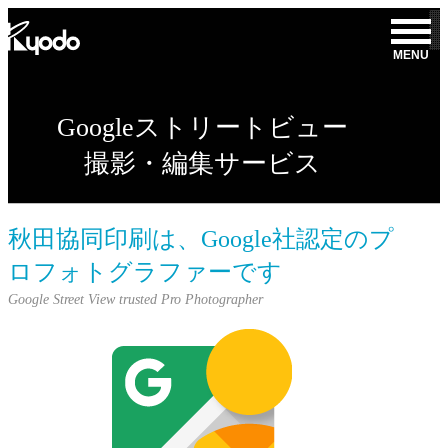
コ
ン
MENU
テ
ン
ツ
Googleストリートビュー
を
表
撮影・編集サービス
示
秋田協同印刷は、Google社認定のプ
ロフォトグラファーです