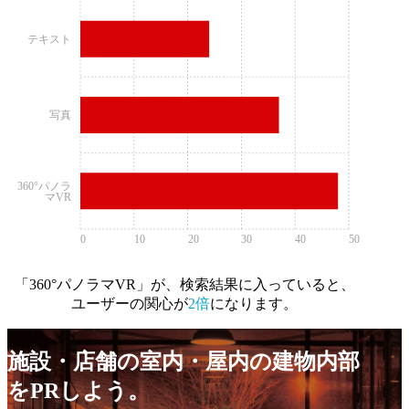
テキスト
写真
360°パノラ
マVR
0
10
20
30
40
50
「360°パノラマVR」が、検索結果に入っていると、
ユーザーの関心が
2倍
になります。
施設・店舗の室内・屋内の建物内部
をPRしよう。