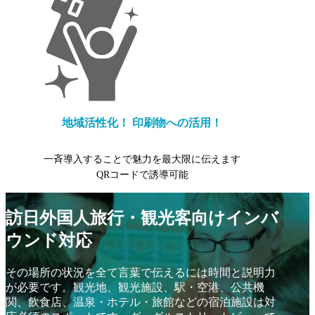
地域活性化！
印刷物への活用！
一斉導入することで魅力を
最大限に伝えます
QRコードで誘導可能
訪日外国人旅行・観光客向けインバ
ウンド対応
その場所の状況を全て言葉で伝えるには時間と説明力
が必要です。
観光地、観光施設、駅・空港、公共機
関、飲食店、温泉・ホテル・旅館などの宿泊施設は対