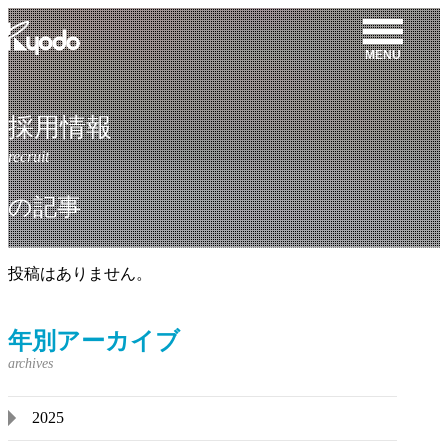
コ
ン
MENU
テ
ン
ツ
採用情報
を
表
示
の記事
投稿はありません。
年別アーカイブ
2025