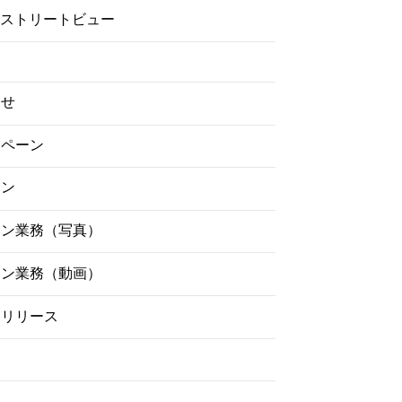
gleストリートビュー
らせ
ンペーン
イン
ーン業務（写真）
ーン業務（動画）
スリリース