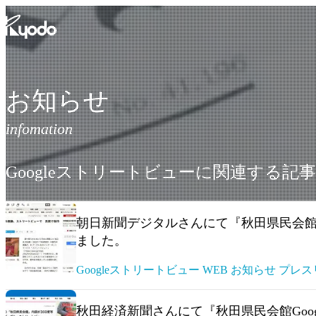
コ
ン
テ
ン
ツ
を
お知らせ
表
示
Googleストリートビューに関連する記事
朝日新聞デジタルさんにて『秋田県民会館G
ました。
Googleストリートビュー WEB お知らせ プレ
秋田経済新聞さんにて『秋田県民会館Goo