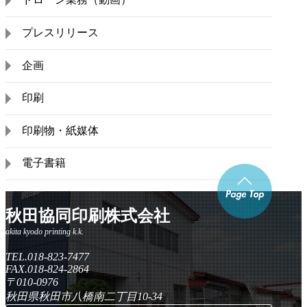
ドローン業務（動画）
プレスリリース
企画
印刷
印刷物・紙媒体
電子書籍
秋田協同印刷株式会社
TEL.018-823-7477
FAX.018-824-2864
〒010-0976
秋田県秋田市八橋南二丁目10-34