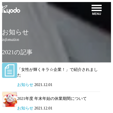
コ
ン
MENU
テ
ン
ツ
お知らせ
を
表
示
2021の記事
「女性が輝くキラ☆企業！」で紹介されまし
た
お知らせ
2021.12.01
2021年度 年末年始の休業期間について
お知らせ
2021.12.01