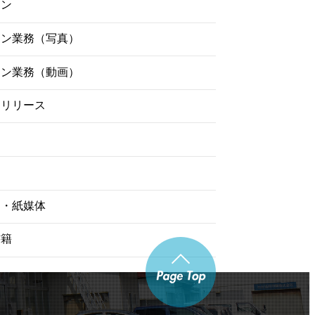
イン
ーン業務（写真）
ーン業務（動画）
スリリース
物・紙媒体
書籍