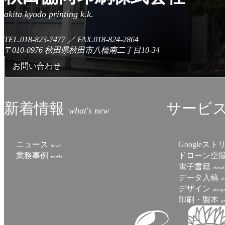
TEL.018-823-7477
／
FAX.018-824-2864
〒010-0976
秋田県秋田市八橋南二丁目10-34
お問い合わせ
新着情報
サービ
ニュース
Googleス
業務事例
ドローン空
電子書籍
データ入稿
デザイン
印刷・製本