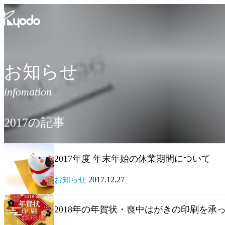
コ
ン
テ
ン
ツ
を
お知らせ
表
示
2017の記事
2017年度 年末年始の休業期間について
お知らせ
2017.12.27
2018年の年賀状・喪中はがきの印刷を承