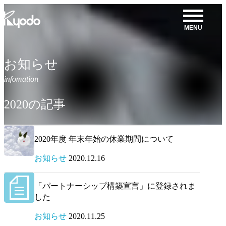
コ
ン
MENU
テ
ン
ツ
お知らせ
を
表
示
2020の記事
2020年度 年末年始の休業期間について
お知らせ
2020.12.16
「パートナーシップ構築宣言」に登録されま
した
お知らせ
2020.11.25