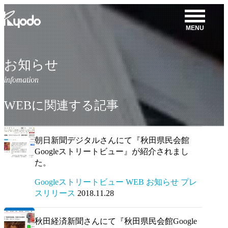
コ
ン
MENU
テ
ン
ツ
お知らせ
を
表
示
WEBに関連する記事
朝日新聞デジタルさんにて『秋田県民会館
Googleストリートビュー』が紹介されまし
た。
Googleストリートビュー WEB お知らせ プレ
スリリース
2018.11.28
秋田経済新聞さんにて『秋田県民会館Google