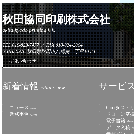
秋田協同印刷株式会社
TEL.018-823-7477
／
FAX.018-824-2864
〒010-0976
秋田県秋田市八橋南二丁目10-34
お問い合わせ
新着情報
サービ
ニュース
Googleス
業務事例
ドローン空
電子書籍
データ入稿
デザイン