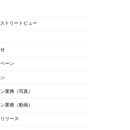
gleストリートビュー
らせ
ンペーン
イン
ーン業務（写真）
ーン業務（動画）
スリリース