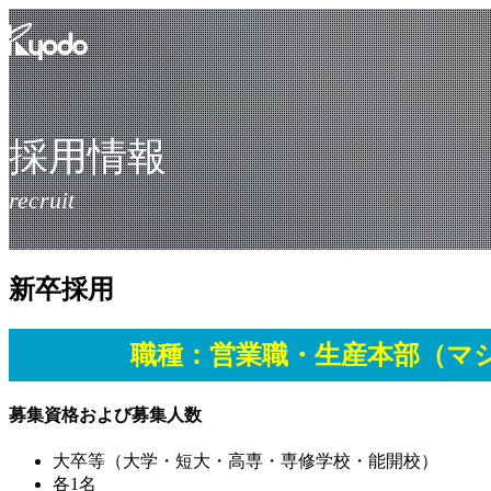
コ
ン
テ
ン
ツ
を
採用情報
表
示
新卒採用
職種：営業職・生産本部（マ
募集資格および募集人数
大卒等（大学・短大・高専・専修学校・能開校）
各1名