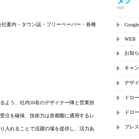
タグ
会社案内・タウン誌・フリーペーパー・各種
Goo
WEB
お知
キャ
デザ
ドロ
るよう、社内10名のデザイナー陣と営業担
ドロ
受注を確保、技術力は首都圏に通用するレ
プレ
り入れることで活躍の場を提供し、活力あ