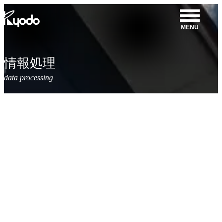
コ
ン
MENU
テ
ン
ツ
情報処理
を
表
示