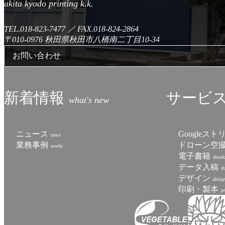
TEL.018-823-7477
／
FAX.018-824-2864
〒010-0976
秋田県秋田市八橋南二丁目10-34
お問い合わせ
新着情報
サービ
ニュース
Googleス
業務事例
ドローン空
電子書籍
データ入稿
デザイン
印刷・製本