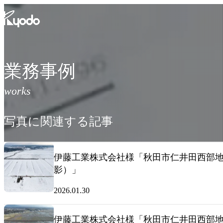
コ
ン
テ
ン
ツ
を
業務事例
表
示
写真に関連する記事
伊藤工業株式会社様「秋田市仁井田西部地区
影）」
2026.01.30
伊藤工業株式会社様「秋田市仁井田西部地区