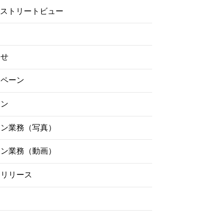
gleストリートビュー
らせ
ンペーン
イン
ーン業務（写真）
ーン業務（動画）
スリリース