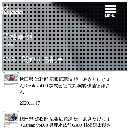
コ
ン
MENU
テ
ン
ツ
業務事例
を
表
示
SNSに関連する記事
秋田県 総務部 広報広聴課 様「あきたびじょ
んBreak vol.09 株式会社兼丸漁業 伊藤徳洋さ
ん」
2020.11.17
秋田県 総務部 広報広聴課 様「あきたびじょ
んBreak vol.08 男鹿水族館GAO 柿添涼太朗さ