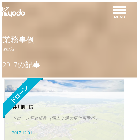
コ
ン
MENU
テ
ン
ツ
業務事例
を
表
示
2017の記事
井川町 様
ドローン写真撮影（国土交通大臣許可取得）
2017.12.01.