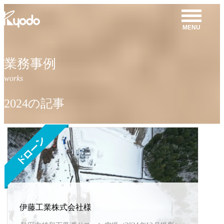
コ
ン
MENU
テ
ン
ツ
業務事例
を
表
示
2024の記事
伊藤工業株式会社様