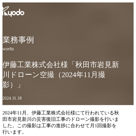
コ
ン
テ
ン
ツ
を
業務事例
表
示
伊藤工業株式会社様「秋田市岩見新
川ドローン空撮（2024年11月撮
影）」
2024.11.18
2024年11月、伊藤工業株式会社様にて行われている秋
田市岩見新川の災害復旧工事のドローン撮影を行いま
した。この撮影は工事の進捗に合わせて月1回撮影を
行います。