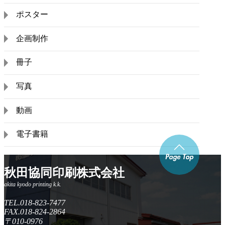
ポスター
企画制作
冊子
写真
動画
電子書籍
秋田協同印刷株式会社
TEL.018-823-7477
FAX.018-824-2864
〒010-0976