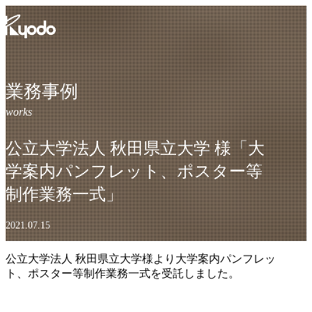
コ
ン
テ
ン
ツ
を
業務事例
表
示
公立大学法人 秋田県立大学 様「大
学案内パンフレット、ポスター等
制作業務一式」
2021.07.15
公立大学法人 秋田県立大学様より大学案内パンフレッ
ト、ポスター等制作業務一式を受託しました。