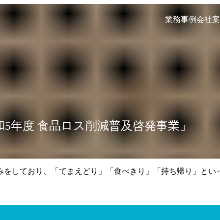
業務事例
会社案
和5年度 食品ロス削減普及啓発事業」
みをしており、「てまえどり」「食べきり」「持ち帰り」とい