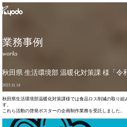
コ
ン
テ
ン
ツ
を
業務事例
表
示
秋田県 生活環境部 温暖化対策課 様「令
2023.11.14
秋田県生活環境部温暖化対策課様では食品ロス削減の取り組
す。
これら活動の啓発ポスターの企画制作業務を受託しました。