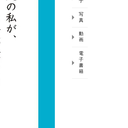
子
写
真
動
画
電
子
書
籍