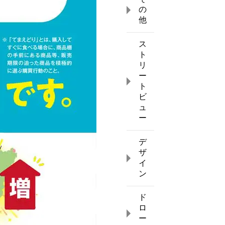
の
他
ス
ト
リ
ー
ト
ビ
ュ
ー
デ
ザ
イ
ン
ド
ロ
ー