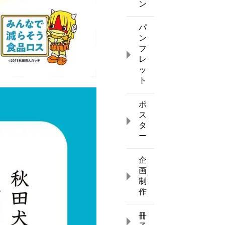
ン
パ
ン
フ
レ
ッ
ト
ポ
ス
タ
ー
企
画
制
作
冊