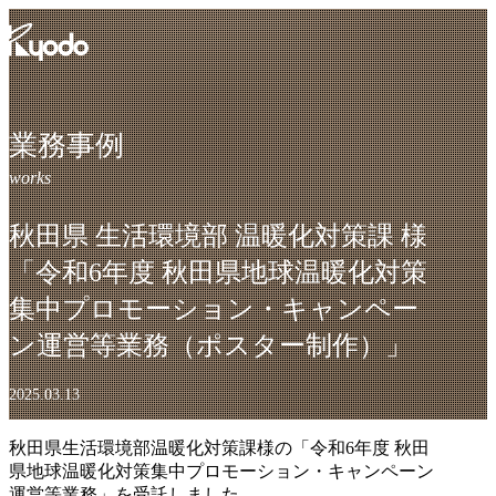
コ
ン
テ
ン
ツ
を
業務事例
表
示
秋田県 生活環境部 温暖化対策課 様
「令和6年度 秋田県地球温暖化対策
集中プロモーション・キャンペー
ン運営等業務（ポスター制作）」
2025.03.13
秋田県生活環境部温暖化対策課様の「令和6年度 秋田
県地球温暖化対策集中プロモーション・キャンペーン
運営等業務」を受託しました。