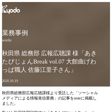
コ
ン
テ
ン
ツ
を
業務事例
表
示
秋田県 総務部 広報広聴課 様「あき
たびじょんBreak vol.07 大館曲げわ
っぱ職人 佐藤江里子さん」
2020.10.19
秋田県総務部広報広聴課様より受託した「ソーシャル
メディアによる情報発信業務」の記事をnoteに掲載し
ました。