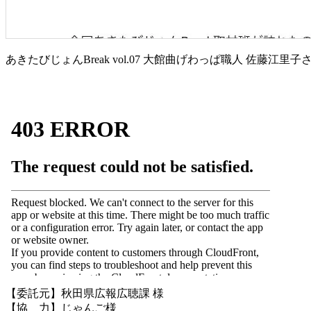
あきたびじょんBreak vol.07 大館曲げわっぱ職人 佐藤江里子
【委託元】秋田県広報広聴課 様
【協 力】じゃんご様