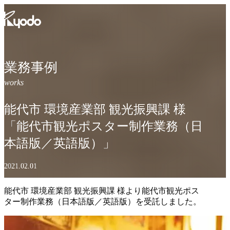
コ
ン
テ
ン
ツ
を
業務事例
表
示
能代市 環境産業部 観光振興課 様
「能代市観光ポスター制作業務（日
本語版／英語版）」
2021.02.01
能代市 環境産業部 観光振興課 様より能代市観光ポス
ター制作業務（日本語版／英語版）を受託しました。