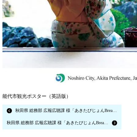
能代市観光ポスター（英語版）
秋田県 総務部 広報広聴課 様「あきたびじょんBreak vol.13 木能実 髙濱遼平さん、髙濱奈保子さん」
秋田県 総務部 広報広聴課 様「あきたびじょんBreak vol.12 TreSorelle（トレソレッレ）塩原俊介さん」