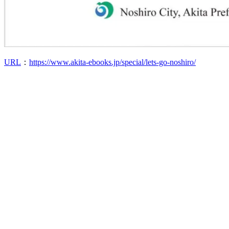
URL
：
https://www.akita-ebooks.jp/special/lets-go-noshiro/