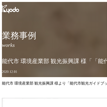
コ
ン
テ
ン
ツ
を
業務事例
表
示
能代市 環境産業部 観光振興課 様「「
2020.12.01
能代市 環境産業部 観光振興課 様より「能代市観光ガイド