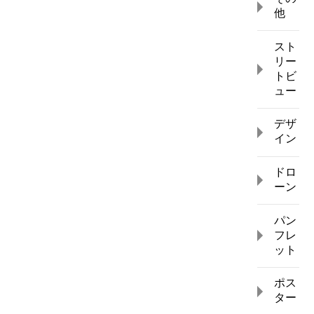
他
スト
リー
トビ
ュー
デザ
イン
ドロ
ーン
パン
フレ
ット
ポス
ター