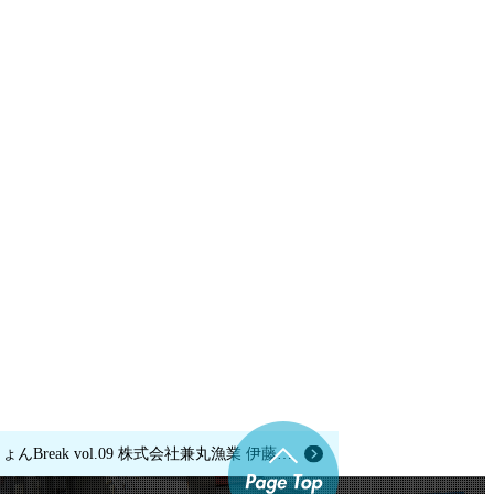
秋田県 総務部 広報広聴課 様「あきたびじょんBreak vol.09 株式会社兼丸漁業 伊藤徳洋さん」