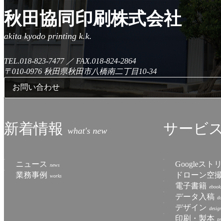
秋田協同印刷株式会社
TEL.018-823-7477
／
FAX.018-824-2864
〒010-0976
秋田県秋田市八橋南二丁目10-34
お問い合わせ
新着情報
サービ
ニュース
Googleス
業務事例
ドローン空
電子書籍
データ入稿
デザイン
印刷・製本