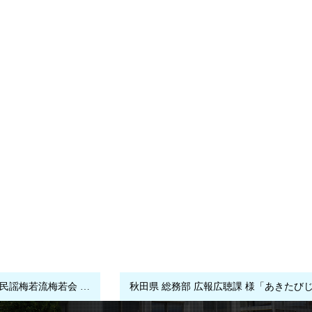
秋田県 総務部 広報広聴課 様「あきたびじょんBreak vol.10 日本民謡梅若流梅若会 浅野江里子さん」