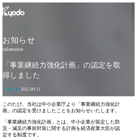
コ
ン
テ
ン
ツ
を
お知らせ
表
示
「事業継続力強化計画」の認定を取
得しました
お知らせ
2025.09.11
このたび、当社は中小企業庁より「事業継続力強化計
画」の認定を受けましたことをお知らせいたします。
「事業継続力強化計画」とは、中小企業が策定した防
災・減災の事前対策に関する計画を経済産業大臣が認
定する制度です。