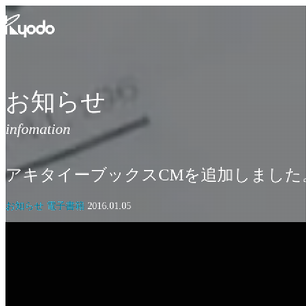
コ
ン
テ
ン
ツ
を
お知らせ
表
示
アキタイーブックスCMを追加しました
お知らせ 電子書籍
2016.01.05