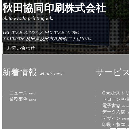
秋田協同印刷株式会社
TEL.018-823-7477
／
FAX.018-824-2864
〒010-0976
秋田県秋田市八橋南二丁目10-34
お問い合わせ
新着情報
サービ
ニュース
Googleス
業務事例
ドローン空
電子書籍
データ入稿
デザイン
印刷・製本