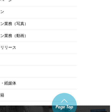
イン
ーン業務（写真）
ーン業務（動画）
スリリース
物・紙媒体
書籍