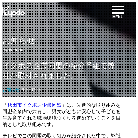
コ
ン
MENU
テ
ン
ツ
を
お知らせ
表
示
イクボス企業同盟の紹介番組で弊
社が取材されました。
お知らせ
2020.02.28
「
秋田市イクボス企業同盟
」は、先進的な取り組みを
同盟企業内で共有し、男女がともに安心して子どもを
生み育てられる職場環境づくりを進めていくことを目
的とした取り組みです。
テレビでこの同盟の取り組みが紹介された中で、弊社