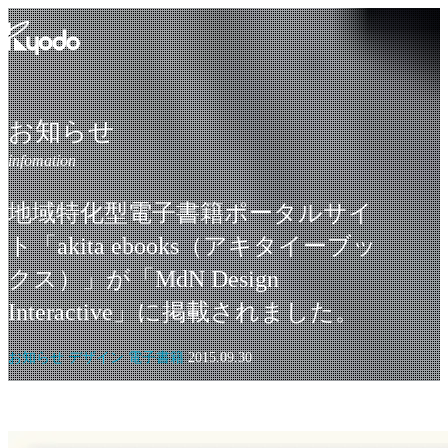
コ
ン
テ
ン
ツ
を
お知らせ
表
示
地域特化型電子書籍ポータルサイ
ト「akita ebooks（アキタイーブッ
クス）」が「MdN Design
Interactive」に掲載されました。
お知らせ デザイン 電子書籍
2015.09.30