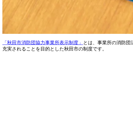
「秋田市消防団協力事業所表示制度」
とは、事業所の消防団
充実されることを目的とした秋田市の制度です。