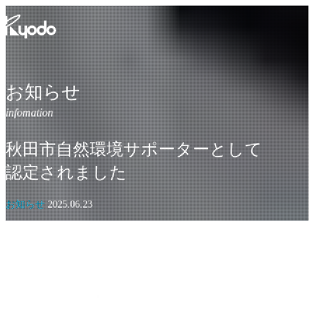
コ
ン
テ
ン
ツ
を
お知らせ
表
示
秋田市自然環境サポーターとして
認定されました
お知らせ
2025.06.23