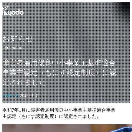
コ
ン
テ
ン
ツ
を
お知らせ
表
示
障害者雇用優良中小事業主基準適合
事業主認定（もにす認定制度）に認
定されました
お知らせ
2025.01.31
令和7年1月に障害者雇用優良中小事業主基準適合事業
主認定（もにす認定制度）に認定されました。