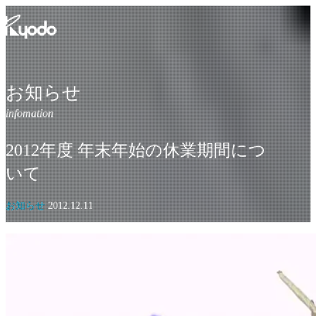
コ
ン
テ
ン
ツ
を
お知らせ
表
示
2012年度 年末年始の休業期間につ
いて
お知らせ
2012.12.11