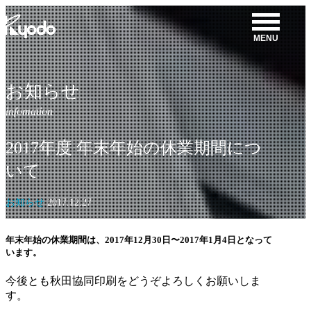
コ
ン
MENU
テ
ン
ツ
を
お知らせ
表
示
2017年度 年末年始の休業期間につ
いて
お知らせ
2017.12.27
年末年始の休業期間は、2017年12月30日〜2017年1月4日となって
います。
今後とも秋田協同印刷をどうぞよろしくお願いしま
す。