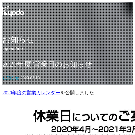
コ
ン
テ
ン
ツ
を
お知らせ
表
示
2020年度 営業日のお知らせ
お知らせ
2020.03.10
2020年度の営業カレンダー
を公開しました