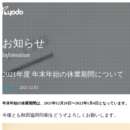
コ
ン
テ
ン
ツ
を
お知らせ
表
示
2021年度 年末年始の休業期間について
お知らせ
2021.12.01
年末年始の休業期間は、2021年12月29日〜2022年1月4日となっています。
今後とも秋田協同印刷をどうぞよろしくお願いします。